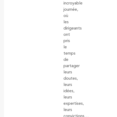
incroyable
journée,
où
les
dirigeants
ont
pris
le
temps
de
partager
leurs
doutes,
leurs
idées,
leurs
expertises,
leurs
convictions…