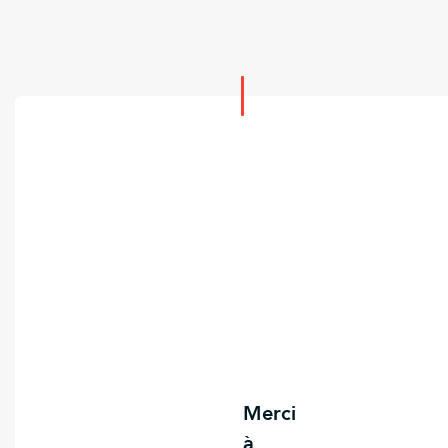
Merci
à